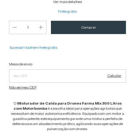
Ver mais detalhes
Frete grátis
Sucesso! Você tem frete grátis
Alterar CEP
Entregas para o CEP:
Meios de envio
Calcular
Não sei meu CEP
O
Misturador de Calda para Drones Farma Mix 300 Litros
com Motorbomba
é a escolha ideal para operações agrícolas que
necessitam de maior autonomia e eficiência. Equipado com um motor a
gasolina potente, este equipamento garante uma mistura perfeita de
defensivos e um abastecimento prático, agilizando suas operações de
pulverização com drones.