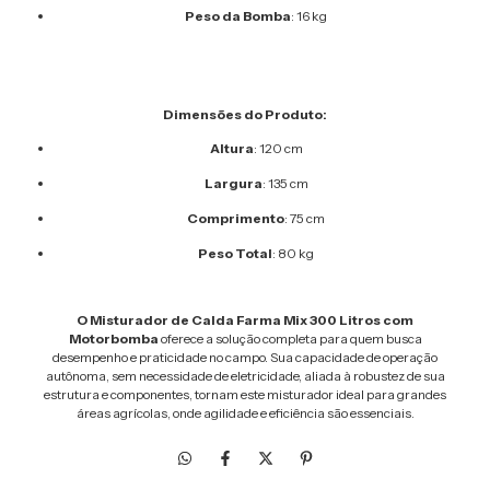
Peso da Bomba
: 16 kg
Dimensões do Produto:
Altura
: 120 cm
Largura
: 135 cm
Comprimento
: 75 cm
Peso Total
: 80 kg
O Misturador de Calda Farma Mix 300 Litros com
Motorbomba
oferece a solução completa para quem busca
desempenho e praticidade no campo. Sua capacidade de operação
autônoma, sem necessidade de eletricidade, aliada à robustez de sua
estrutura e componentes, tornam este misturador ideal para grandes
áreas agrícolas, onde agilidade e eficiência são essenciais.