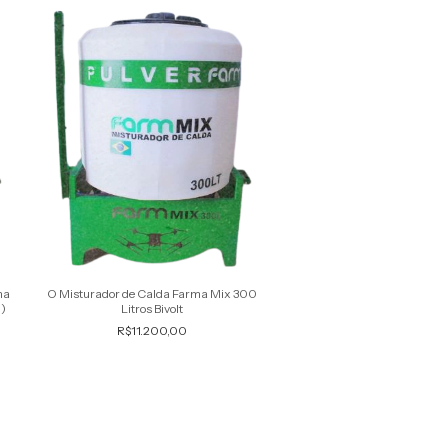
ma
O Misturador de Calda Farma Mix 300
O Misturador de Calda pa
)
Litros Bivolt
Farma Mix 300 Litros com
R$11.200,00
R$12.450,00