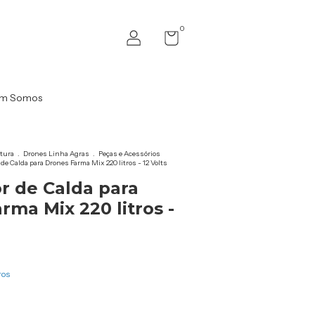
0
m Somos
ltura
.
Drones Linha Agras
.
Peças e Acessórios
de Calda para Drones Farma Mix 220 litros - 12 Volts
r de Calda para
rma Mix 220 litros -
ros