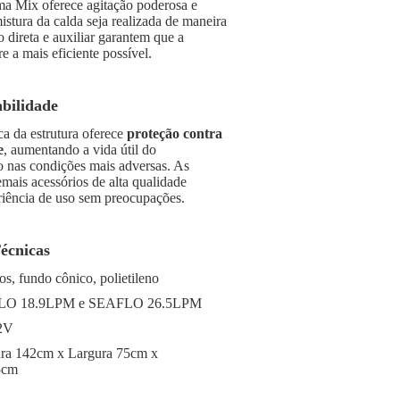
a Mix oferece agitação poderosa e
istura da calda seja realizada de maneira
 direta e auxiliar garantem que a
e a mais eficiente possível.
bilidade
ica da estrutura oferece
proteção contra
e
, aumentando a vida útil do
nas condições mais adversas. As
mais acessórios de alta qualidade
iência de uso sem preocupações.
Técnicas
ros, fundo cônico, polietileno
LO 18.9LPM e SEAFLO 26.5LPM
12V
ura 142cm x Largura 75cm x
5cm