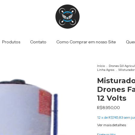
Produtos
Contato
Como Comprar em nosso Site
Que
Início
.
Drones DJI Agricu
Linha Agras
.
Misturador 
Misturado
Drones Fa
12 Volts
R$8.950,00
12
x de
R$745,83
sem ju
Ver mais detalhes
Frete grátis