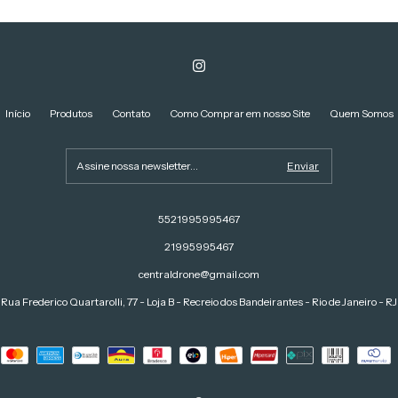
Início
Produtos
Contato
Como Comprar em nosso Site
Quem Somos
5521995995467
21995995467
centraldrone@gmail.com
Rua Frederico Quartarolli, 77 - Loja B - Recreio dos Bandeirantes - Rio de Janeiro - RJ