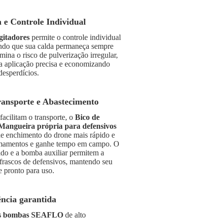
 e Controle Individual
gitadores
permite o controle individual
indo que sua calda permaneça sempre
ina o risco de pulverização irregular,
 aplicação precisa e economizando
desperdícios.
ransporte e Abastecimento
acilitam o transporte, o
Bico de
Mangueira própria para defensivos
e enchimento do drone mais rápido e
amamentos e ganhe tempo em campo. O
do e a bomba auxiliar permitem a
 frascos de defensivos, mantendo seu
 pronto para uso.
ência garantida
s bombas SEAFLO
de alto