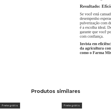
Resultado: Efici
Se você está cansa
desempenho esperado
pulverização com d
é a escolha ideal. D
garante que você po
com confiança.
Invista em eficiênc
da agricultura co
como o Farma Mix
Produtos similares
Frete grátis
Frete grátis