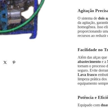
Agitação Precisa
O sistema de
dois a
da agitação, garant
homogênea. Isso elim
proporcionando uma
recursos ao reduzir 
Facilidade no T
Além das alças que f
abastecimento
e a
tornam o processo d
seguro. Evite derr
Lava frasco
embuti
limpeza prática dos
equipamento sempre
Potência e Efici
Equipado com
dua