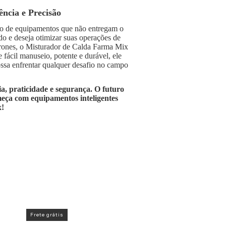
ência e Precisão
do de equipamentos que não entregam o
 e deseja otimizar suas operações de
rones, o Misturador de Calda Farma Mix
e fácil manuseio, potente e durável, ele
ssa enfrentar qualquer desafio no campo
ia, praticidade e segurança. O futuro
meça com equipamentos inteligentes
!
Frete grátis
Frete grátis