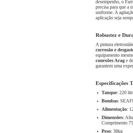
desempenho, o Farm
precisa para que a m
uniforme. A agitação
aplicação seja sempr
Robustez e Dura
A pintura eletrostát
corrosão e desgast
equipamento mesmo 
conexões Arag
e de
garantem uma exper
Especificações 
Tanque
: 220 lit
Bombas
: SEAF
Alimentação
: 
Dimensões
: Alt
Comprimento 7
Peso
: 38kg