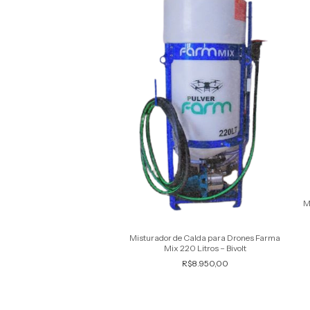
ador de Calda para Drones
M
300 Litros com Motorbomba
R$12.450,00
Misturador de Calda para Drones Farma
Mix 220 Litros – Bivolt
R$8.950,00