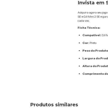
Invista em 
Adquira agora seu jogo d
SE e DJI Mini 2 SE e g
cada voo.
Ficha Técnica:
Compatível:
DJI M
Cor:
Preto
Peso do Produto
Largura do Prod
Altura do Produt
Comprimento do
Produtos similares