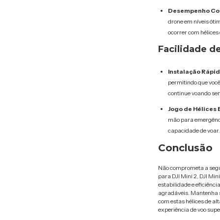
Desempenho Con
drone em níveis ótim
ocorrer com hélice
Facilidade d
Instalação Rápida
permitindo que voc
continue voando se
Jogo de Hélices 
mão para emergênci
capacidade de voar.
Conclusão
Não comprometa a segur
para DJI Mini 2, DJI Min
estabilidade e eficiênci
agradáveis. Mantenha se
com estas hélices de al
experiência de voo super