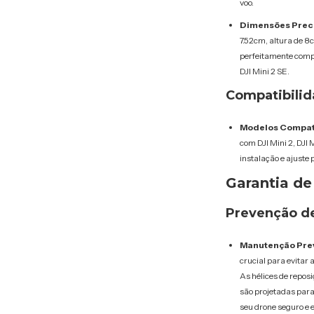
voo.
Dimensões Prec
7.52cm, altura de 8
perfeitamente compa
DJI Mini 2 SE.
Compatibili
Modelos Compatí
com DJI Mini 2, DJI M
instalação e ajuste p
Garantia de
Prevenção d
Manutenção Prev
crucial para evitar 
As hélices de reposi
são projetadas para
seu drone seguro e e