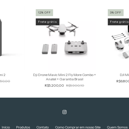
12
%
OFF
3
%
OFF
Frete grátis
Frete gráti
ni 2
Dji Drone Mavic Mini 2 Fly More Combo +
DJI M
Anatel + Garantia Brasil
50,00
R$6.80
R$5.200,00
R$5.900,10
Início
Produtos
Contato
Como Comprar em nosso Site
Quem Somos