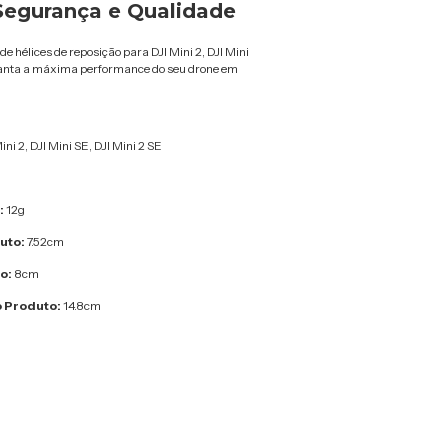
Segurança e Qualidade
e hélices de reposição para DJI Mini 2, DJI Mini
aranta a máxima performance do seu drone em
ini 2, DJI Mini SE, DJI Mini 2 SE
:
12g
uto:
7.52cm
o:
8cm
 Produto:
14.8cm