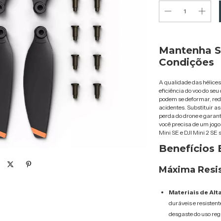
Mantenha S
Condições
A qualidade das hélices
eficiência do voo do seu
podem se deformar, redu
acidentes. Substituir as
perda do drone e garant
você precisa de um jogo d
Mini SE e DJI Mini 2 SE 
Benefícios 
Máxima Resis
Materiais de Alt
duráveis e resistent
desgaste do uso reg