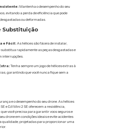
sistente:
Mantenha o desempenho do seu
os, evitando a perda de eficiência que pode
s desgastadas ou deformadas.
e Substituição
 e Fácil:
As hélices são fáceis de instalar,
ê substitua rapidamente as peças desgastadas e
m interrupções.
Extra:
Tenha sempre um jogo de hélices extras à
as, garantindo que você nunca fique sem a
ança e o desempenho do seu drone. As hélices
i SE e DJI Mini 2 SE oferecem a resistência,
a que você precisa para garantir voos seguros e
u drone em condições ideais e evite acidentes
ta qualidade, projetadas para proporcionar uma
ior.