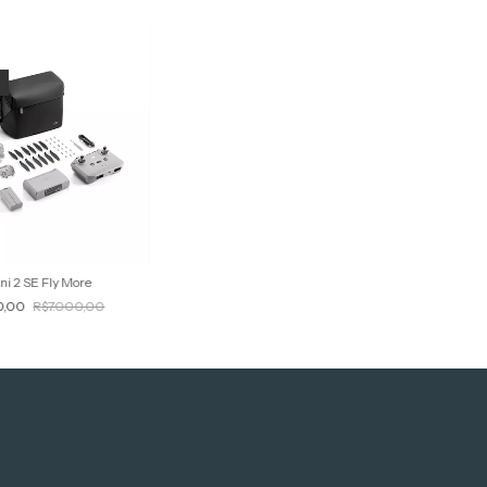
s
ini 2 SE Fly More
0,00
R$7.000,00