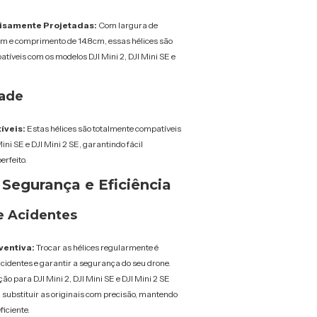
isamente Projetadas:
Com largura de
cm e comprimento de 14.8cm, essas hélices são
tíveis com os modelos DJI Mini 2, DJI Mini SE e
dade
veis:
Estas hélices são totalmente compatíveis
ini SE e DJI Mini 2 SE, garantindo fácil
erfeito.
 Segurança e Eficiência
e Acidentes
entiva:
Trocar as hélices regularmente é
acidentes e garantir a segurança do seu drone.
ção para DJI Mini 2, DJI Mini SE e DJI Mini 2 SE
 substituir as originais com precisão, mantendo
ficiente.