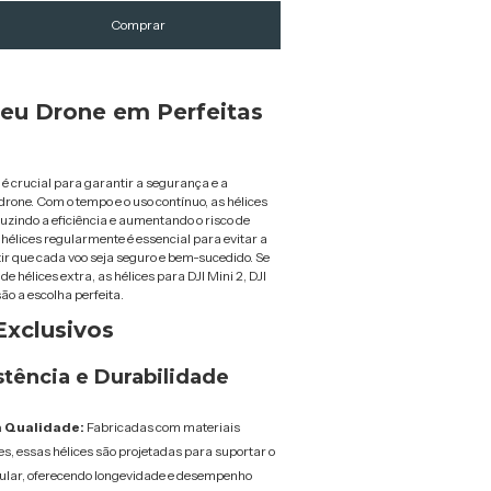
eu Drone em Perfeitas
 é crucial para garantir a segurança e a
 drone. Com o tempo e o uso contínuo, as hélices
zindo a eficiência e aumentando o risco de
 hélices regularmente é essencial para evitar a
ir que cada voo seja seguro e bem-sucedido. Se
e hélices extra, as hélices para DJI Mini 2, DJI
são a escolha perfeita.
Exclusivos
tência e Durabilidade
a Qualidade:
Fabricadas com materiais
es, essas hélices são projetadas para suportar o
ular, oferecendo longevidade e desempenho