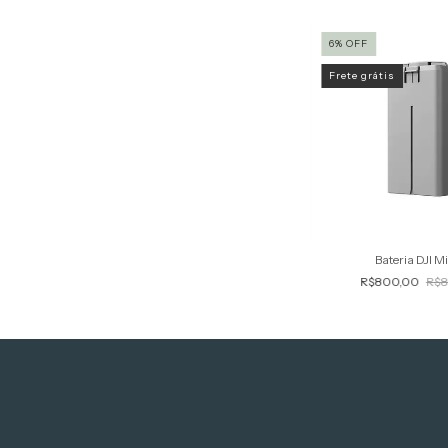
6
%
OFF
Frete grátis
Bateria DJI Mi
R$800,00
R$8