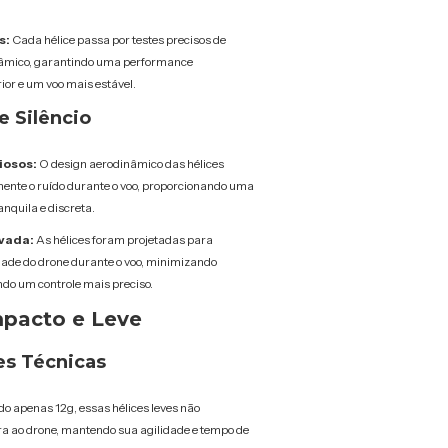
s:
Cada hélice passa por testes precisos de
âmico, garantindo uma performance
or e um voo mais estável.
e Silêncio
iosos:
O design aerodinâmico das hélices
mente o ruído durante o voo, proporcionando uma
nquila e discreta.
evada:
As hélices foram projetadas para
dade do drone durante o voo, minimizando
ndo um controle mais preciso.
pacto e Leve
es Técnicas
o apenas 12g, essas hélices leves não
a ao drone, mantendo sua agilidade e tempo de