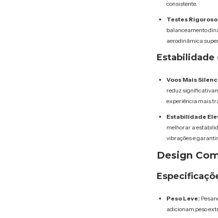
consistente.
Testes Rigoroso
balanceamento din
aerodinâmica superi
Estabilidade 
Voos Mais Silenc
reduz significativa
experiência mais tra
Estabilidade El
melhorar a estabili
vibrações e garanti
Design Com
Especificaçõ
Peso Leve:
Pesand
adicionam peso extr