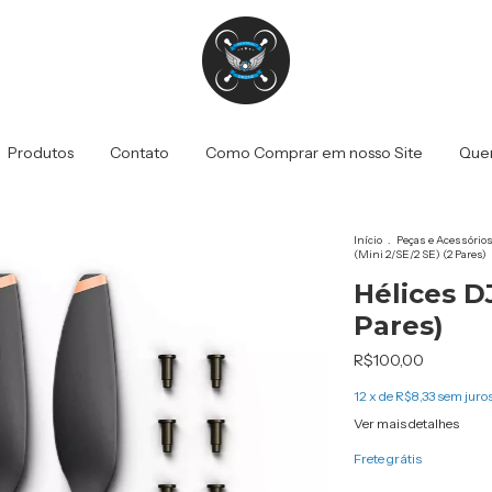
Produtos
Contato
Como Comprar em nosso Site
Que
Início
.
Peças e Acessórios
(Mini 2/SE/2 SE) (2 Pares)
Hélices DJ
Pares)
R$100,00
12
x de
R$8,33
sem juro
Ver mais detalhes
Frete grátis