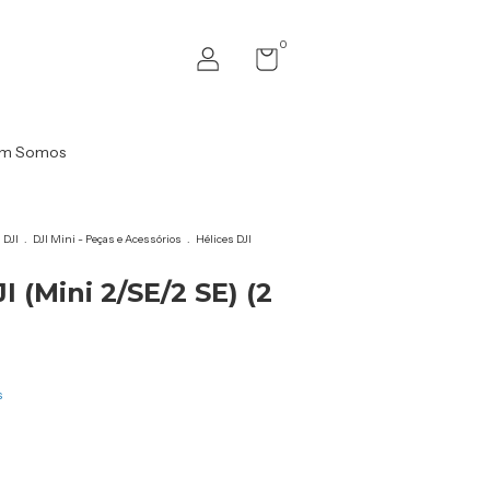
0
m Somos
 DJI
.
DJI Mini - Peças e Acessórios
.
Hélices DJI
I (Mini 2/SE/2 SE) (2
s