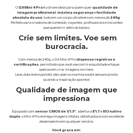
O
DJI Mini 4 Pro
é o drone ideal para quem quer
qualidade de
imagem profissional
,
máxima segurança
e
facilidade
absoluta de uso
, tudo em um corpo ultraleve com menos de
249g
.
Perfeito para criadores de conteúdo, viajantes, profissionais e iniciantes
que querem ir além do básico.
Crie sem limites. Voe sem
burocracia.
Com menos de 249g, o DJI Mini 4 Pro
dispensa registros e
certificações
, permitindo que você voe com tranquilidade e foque
apenas em criar imagens incríveis.
Leve, dobrável e portátil, ele cabe na mochila e está sempre pronto
quando a inspiração aparece.
Qualidade de imagem que
impressiona
Equipado com
sensor CMOS de 1/1.3”
, abertura
f/1.7
e
ISO nativo
duplo
, o Mini 4 Pro entrega imagens nítidas, detalhadas e com excelente
desempenho em qualquer cenário.
Você grava em: