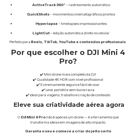
ActiveTrack 360°
– rastreamento automático
QuickShots
– movimentos cinematográficos prontos
Hyperlapse
– timelapses impressionantes
LightCut
– edição automática direto no celular
Perfeito para
Reels, TikTok, YouTube e conteúdos profissionais
.
Por que escolher o DJI Mini 4
Pro?
✔️ Mini drone mais completo da DJI
✔️ Qualidade 4K HDR com nível profissional
✔️ Extremamente seguro e fácil de voar
✔️ Leve, portátil e sem burocracia
✔️ Ideal para viagens, trabalho e criação de conteúdo
Eleve sua criatividade aérea agora
O
DJI Mini 4 Pro
não é apenas um drone — é a ferramenta que
transforma ideias em imagens de alto impacto.
Garanta o seu e comece a criar do jeito certo