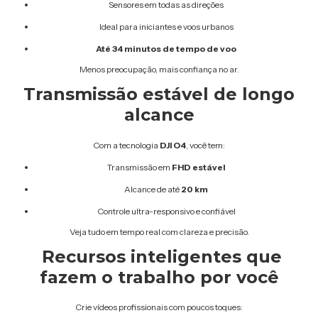
Sensores em todas as direções
Ideal para iniciantes e voos urbanos
Até 34 minutos de tempo de voo
Menos preocupação, mais confiança no ar.
Transmissão estável de longo
alcance
Com a tecnologia
DJI O4
, você tem:
Transmissão em
FHD estável
Alcance de até
20 km
Controle ultra-responsivo e confiável
Veja tudo em tempo real com clareza e precisão.
Recursos inteligentes que
fazem o trabalho por você
Crie vídeos profissionais com poucos toques: