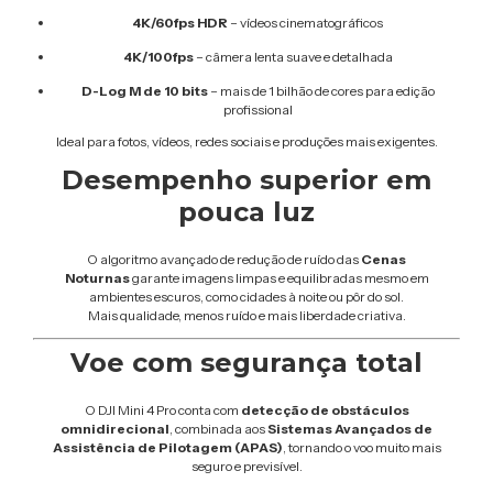
4K/60fps HDR
– vídeos cinematográficos
4K/100fps
– câmera lenta suave e detalhada
D-Log M de 10 bits
– mais de 1 bilhão de cores para edição
profissional
Ideal para fotos, vídeos, redes sociais e produções mais exigentes.
Desempenho superior em
pouca luz
O algoritmo avançado de redução de ruído das
Cenas
Noturnas
garante imagens limpas e equilibradas mesmo em
ambientes escuros, como cidades à noite ou pôr do sol.
Mais qualidade, menos ruído e mais liberdade criativa.
Voe com segurança total
O DJI Mini 4 Pro conta com
detecção de obstáculos
omnidirecional
, combinada aos
Sistemas Avançados de
Assistência de Pilotagem (APAS)
, tornando o voo muito mais
seguro e previsível.