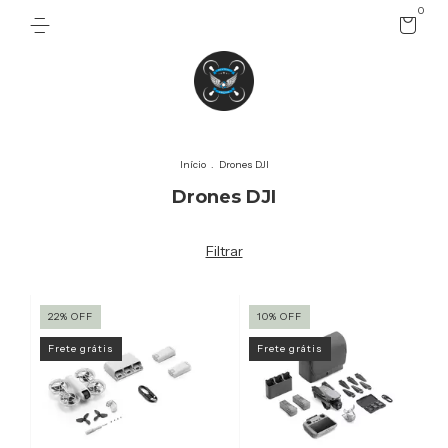
0
Início
.
Drones DJI
Drones DJI
Filtrar
22
%
OFF
10
%
OFF
Frete grátis
Frete grátis