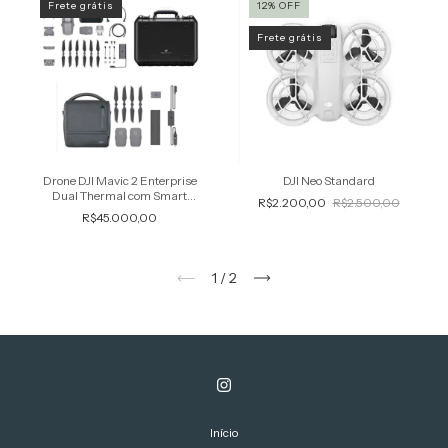
Frete grátis
12
%
OFF
Frete grátis
Drone DJI Mavic 2 Enterprise
DJI Neo Standard
Dual Thermal com Smart
R$2.200,00
R$2.500,00
Controller 4K Fly more Combo
R$45.000,00
1
/
2
Início