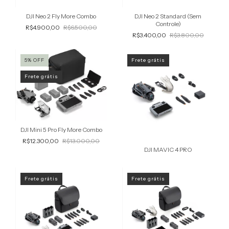
DJI Neo 2 Fly More Combo
DJI Neo 2 Standard (Sem
Controle)
R$4.900,00
R$6.500,00
R$3.400,00
R$3.800,00
5
%
OFF
Frete grátis
Frete grátis
DJI Mini 5 Pro Fly More Combo
R$12.300,00
R$13.000,00
DJI MAVIC 4 PRO
Frete grátis
Frete grátis