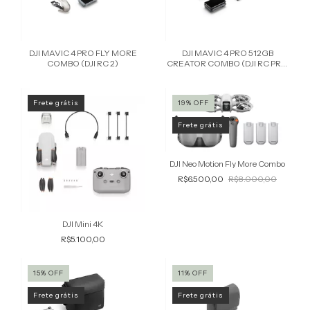
DJI MAVIC 4 PRO FLY MORE
DJI MAVIC 4 PRO 512GB
COMBO (DJI RC 2)
CREATOR COMBO (DJI RC PRO
2)
Frete grátis
19
%
OFF
Frete grátis
DJI Neo Motion Fly More Combo
R$6.500,00
R$8.000,00
DJI Mini 4K
R$5.100,00
15
%
OFF
11
%
OFF
Frete grátis
Frete grátis