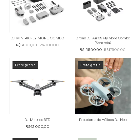
DJI MINI 4K FLY MORE COMBO
Drone DJI Air 3S Fly More Combo
(Sem tela)
R$6.000,00
R$7.100,00
R$15.500,00
R$17.500,00
Frete grátis
Frete grátis
DJI Matrice 3TD
Protetores de Hélices DJI Neo
R$42.000,00