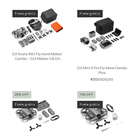
Frete grátis
Frete grátis
DJI Avata 360 Fly more Motion
Combo - (DJI Motion 3 & DJI
Goggles N3)
DJI Mini 5 Pro Fly More Combo
Plus
R$13.000,00
25
%
OFF
11
%
OFF
Frete grátis
Frete grátis