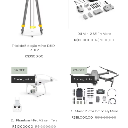
DJI Mini 2 SE Fly More
R$6.800,00
R$7.000,00
Tripé de Estação Móvel DJI D-
RTK 2
R$3.300,00
0
%
OFF
0
%
OFF
Frete grátis
Frete grátis
DJI Mavic 2 Pro Combo Fly More
R$18.000,00
R$18.000,00
DJI Phantom 4 Pro V2 sem Tela
R$15.000,00
R$15.000,00